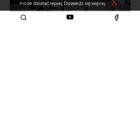
X
może działać lepiej.
Dowiedz się więcej
Aktualności
Zaproszenie na Posiady Pasterskie
100. rocznica śmierci Jana Kasprowicza
82. rocznica wybuchu Powstania Warszawskiego
1 sierpnia godz.17:00 - sygnał alarmowy
Stanowisko Konwentu Tatrzańskiego w sprawie projektu
ustawy o zmianie ustawy o gospodarce...