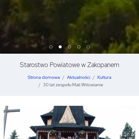
Starostwo Powiatowe w Zakopanem
Strona domowa
Aktualności
Kultura
30 lat zespołu Mali Witowianie
O