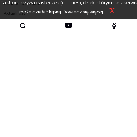
Ta strona używa ciasteczek (cookies), dzięki którym nasz serwis
Jednostki powiatu
X
może działać lepiej.
Dowiedz się więcej
Aktualności
Kontakt
Starostwo Powiatowe
w Zakopanem
SKONTAKTUJ SIĘ
Mapa witryny