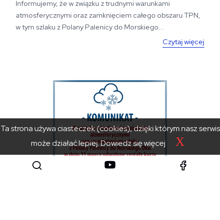
Informujemy, że w związku z trudnymi warunkami
atmosferycznymi oraz zamknięciem całego obszaru TPN,
w tym szlaku z Polany Palenicy do Morskiego...
Czytaj więcej
Ta strona używa ciasteczek (cookies), dzięki którym nasz serwis
X
może działać lepiej.
Dowiedz się więcej
31 marca 2026
Odwołane kursy na Polanę Palenicę w dniu 31