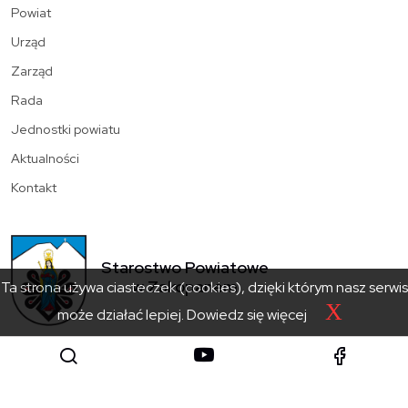
Powiat
Urząd
Zarząd
Rada
Jednostki powiatu
Aktualności
Kontakt
Starostwo Powiatowe
w Zakopanem
Ta strona używa ciasteczek (cookies), dzięki którym nasz serwis
X
może działać lepiej.
Dowiedz się więcej
SKONTAKTUJ SIĘ