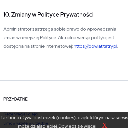
10. Zmiany w Polityce Prywatności
Administrator zastrzega sobie prawo do wprowadzania
zmian w niniejszej Polityce. Aktualna wersja polityki jest
dostępna na stronie internetowej:
https://powiat.tatry.pl
.
PRZYDATNE
Rezerwacja kolejki
Ta strona używa ciasteczek (cookies), dzięki którym nasz serwis
Umów wizytę w urzędzie
X
może działać lepiej.
Dowiedz się więcej