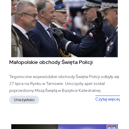
Małopolskie obchody Święta Policji
Tegoroczne wojewódzkie obchody Święta Policji odbyły się
27 lipca na Rynku w Tarnowie. Uroczysty apel został
poprzedzony Mszą Świętą w Bazylice Katedralnej
Narodzenia NMP w Tarnowie. Podczas...
Mało
Czytaj więcej
Uroczystości