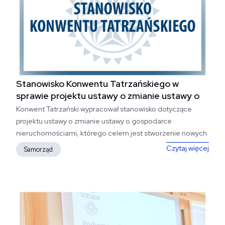
Stanowisko Konwentu Tatrzańs­kiego w
sprawie projektu ustawy o zmianie ustawy o
gos.​.​.​
Konwent Tatrzański wypracował stanowisko dotyczące
projektu ustawy o zmianie ustawy o gospodarce
nieruchomościami, którego celem jest stworzenie nowych
rozwiązań prawnych ułatwiających...
Stan
Czytaj więcej
Samorząd