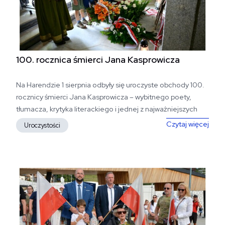
100. rocznica śmierci Jana Kasprowicza
Na Harendzie 1 sierpnia odbyły się uroczyste obchody 100.
rocznicy śmierci Jana Kasprowicza – wybitnego poety,
tłumacza, krytyka literackiego i jednej z najważniejszych
postaci polskiej...
100.
Czytaj więcej
Uroczystości