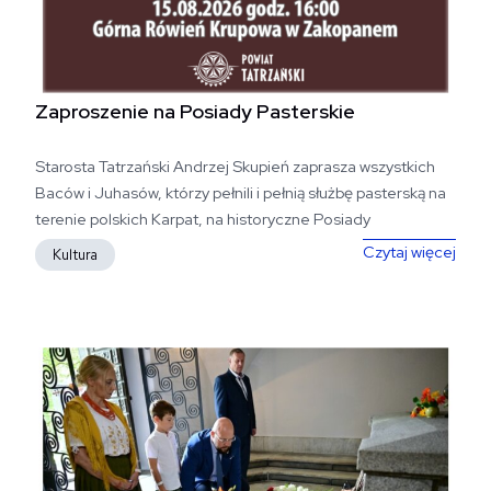
Zaproszenie na Posiady Pasterskie
Starosta Tatrzański Andrzej Skupień zaprasza wszystkich
Baców i Juhasów, którzy pełnili i pełnią służbę pasterską na
terenie polskich Karpat, na historyczne Posiady
Pasterskie....
Zapr
Czytaj więcej
Kultura