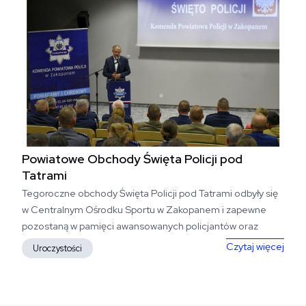
Powiatowe Obchody Święta Policji pod
Tatrami
Tegoroczne obchody Święta Policji pod Tatrami odbyły się
w Centralnym Ośrodku Sportu w Zakopanem i zapewne
pozostaną w pamięci awansowanych policjantów oraz
pracowników policji....
Powi
Czytaj więcej
Uroczystości