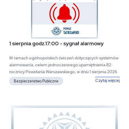
1 sierpnia godz.17:00 -​ sygnał alarmowy
W ramach ogólnopolskich ćwiczeń dotyczących systemów
alarmowania, celem jednoczesnego upamiętnienia 82.
rocznicy Powstania Warszawskiego, w dniu 1 sierpnia 2026
r. o godz. 17.00...
1 sie
Czytaj więcej
Bezpieczeństwo Publiczne