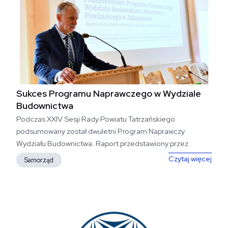
Sukces Programu Naprawczego w Wydziale
Budownictwa
Podczas XXIV Sesji Rady Powiatu Tatrzańskiego
podsumowany został dwuletni Program Naprawczy
Wydziału Budownictwa. Raport przedstawiony przez
Starostę Andrzeja Skupnia wykazał osiągnięte efekty,...
Sukc
Czytaj więcej
Samorząd