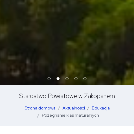
Starostwo Powiatowe w Zakopanem
Strona domowa
Aktualności
Edukacja
Pożegnanie klas maturalnych