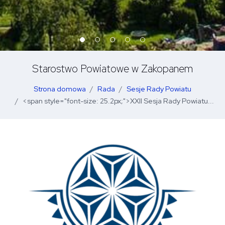
Starostwo Powiatowe w Zakopanem
Strona domowa
Rada
Sesje Rady Powiatu
<span style="font-size: 25.2px;">XXII Sesja Rady Powiatu...
O