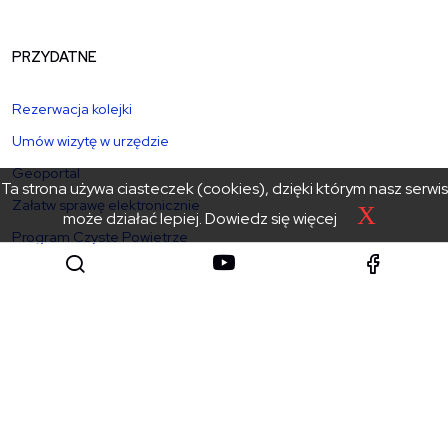
PRZYDATNE
Rezerwacja kolejki
Umów wizytę w urzędzie
Geoportal
Ta strona używa ciasteczek (cookies), dzięki którym nasz serwis
Załatw sprawę elektronicznie
X
może działać lepiej.
Dowiedz się więcej
Program Czyste Powietrze
Ekointerwencja
GODZINY PRZYJĘĆ
Poniedziałek: 8:00 – 15:30
Wtorek – czwartek: 8:00 – 15:00
Piątek: 8:00 – 14:30