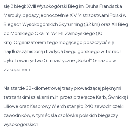
się 2 biegi: XVIII Wysokogórski Bieg im. Druha Franciszka
Marduły, będący jednocześnie XIV Mistrzostwami Polski w
Biegach Wysokogórskich Skyrunning (32 km) oraz XIII Bieg
do Morskiego Oka im. Wł. Hr. Zamoyskiego (10
km). Organizatorem tego mogącego poszczycić się
najdłuższą historią i tradycją biegu górskiego w Tatrach
było Towarzystwo Gimnastyczne „Sokół” Gniazdo w
Zakopanem.
Na starcie 32-kilometrowej trasy prowadzącej pięknymi
tatrzańskimi szlakami m.in. przez przełęcze Karb, Świnicką i
Liliowe oraz Kasprowy Wierch stanęło 240 zawodniczek i
zawodników, w tym ścisła czołówka polskich biegaczy
wysokogórskich.