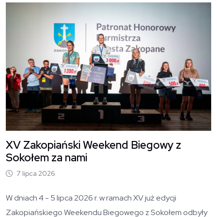
O
XV Zakopiański Weekend Biegowy z
Sokołem za nami
7 lipca 2026
W dniach 4 - 5 lipca 2026 r. w ramach XV już edycji
Zakopiańskiego Weekendu Biegowego z Sokołem odbyły