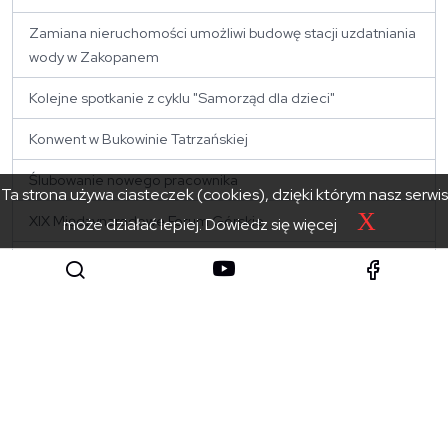
Zamiana nieruchomości umożliwi budowę stacji uzdatniania
wody w Zakopanem
Kolejne spotkanie z cyklu "Samorząd dla dzieci"
Konwent w Bukowinie Tatrzańskiej
Ślubowanie nowego pracownika
Ta strona używa ciasteczek (cookies), dzięki którym nasz serwis
X
XIX Międzynarodowe Forum Górskie
może działać lepiej.
Dowiedz się więcej
Wotum zaufania i absolutorium dla Zarządu Powiatu
XXIII Sesja Rady Powiatu Tatrzańskiego - Transmisja wideo
17.06.2026 8:30
Konwent Tatrzański poświęcony przyszłości opieki nad
zwierzętami
Pożegnanie Danuty Wojnarskiej