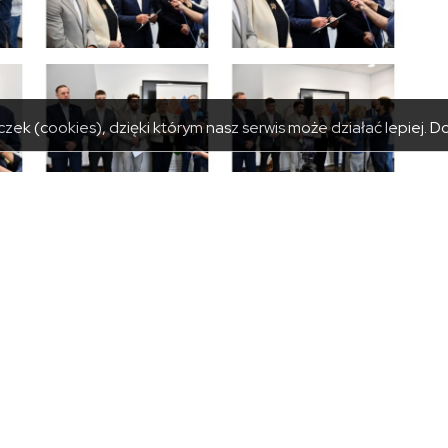
zek (cookies), dzięki którym nasz serwis może działać lepiej.
Do
NY PRZYJĘĆ
KATEGORIE
iałek: 8:00 – 15:30
Powiat
– czwartek: 8:00 – 15:00
Urząd
 8:00 – 14:30
Zarząd