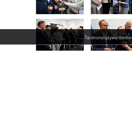
Ta strona używa ciastec
PRZYDATNE
GODZI
Rezerwacja kolejki
Poniedz
Umów wizytę w urzędzie
Wtorek 
Geoportal
Piątek: