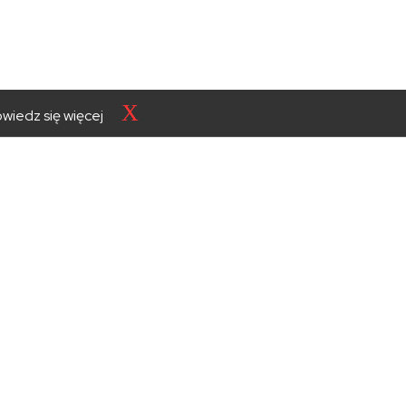
X
wiedz się więcej
Starostwo
Powiatowe
w Zakopanem
SKONTAKTUJ SIĘ