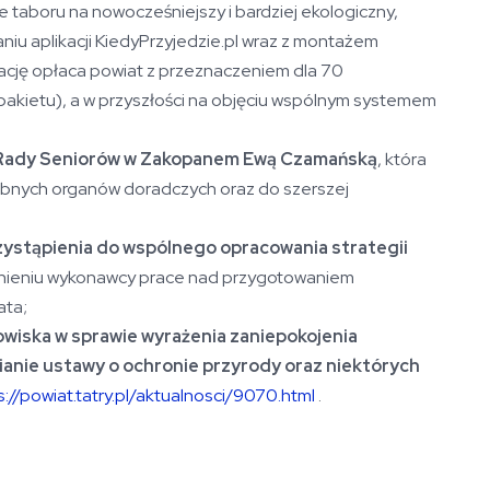
e taboru na nowocześniejszy i bardziej ekologiczny,
iu aplikacji KiedyPrzyjedzie.pl wraz z montażem
kację opłaca powiat z przeznaczeniem dla 70
pakietu), a w przyszłości na objęciu wspólnym systemem
 Rady Seniorów w Zakopanem Ewą Czamańską
, która
obnych organów doradczych oraz do szerszej
zystąpienia do wspólnego opracowania strategii
nieniu wykonawcy prace nad przygotowaniem
ata;
owiska w sprawie wyrażenia zaniepokojenia
anie ustawy o ochronie przyrody oraz niektórych
s://powiat.tatry.pl/aktualnosci/9070.html
.