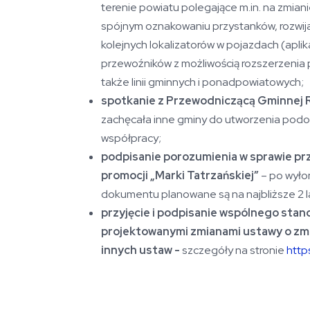
terenie powiatu polegające m.in. na zmiani
spójnym oznakowaniu przystanków, rozwijan
kolejnych lokalizatorów w pojazdach (apli
przewoźników z możliwością rozszerzenia 
także linii gminnych i ponadpowiatowych;
spotkanie z Przewodniczącą Gminnej
zachęcała inne gminy do utworzenia pod
współpracy;
podpisanie porozumienia w sprawie pr
promocji „Marki Tatrzańskiej”
– po wyło
dokumentu planowane są na najbliższe 2 l
przyjęcie i podpisanie wspólnego stan
projektowanymi zmianami ustawy o zmi
innych ustaw -
szczegóły na stronie
http