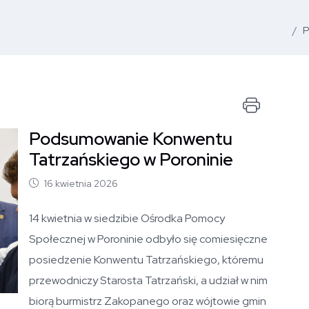
P
Drukuj
Podsumowanie Konwentu
Otwórz zdjęcie artykułu
Tatrzańskiego w Poroninie
16 kwietnia 2026
14 kwietnia w siedzibie Ośrodka Pomocy
Społecznej w Poroninie odbyło się comiesięczne
posiedzenie Konwentu Tatrzańskiego, któremu
przewodniczy Starosta Tatrzański, a udział w nim
biorą burmistrz Zakopanego oraz wójtowie gmin