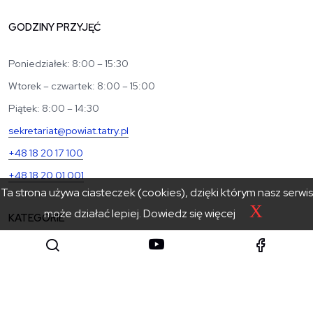
GODZINY PRZYJĘĆ
Poniedziałek: 8:00 – 15:30
Wtorek – czwartek: 8:00 – 15:00
Piątek: 8:00 – 14:30
sekretariat@powiat.tatry.pl
+48 18 20 17 100
+48 18 20 01 001
Ta strona używa ciasteczek (cookies), dzięki którym nasz serwis
X
może działać lepiej.
Dowiedz się więcej
KATEGORIE
Powiat
Urząd
Zarząd