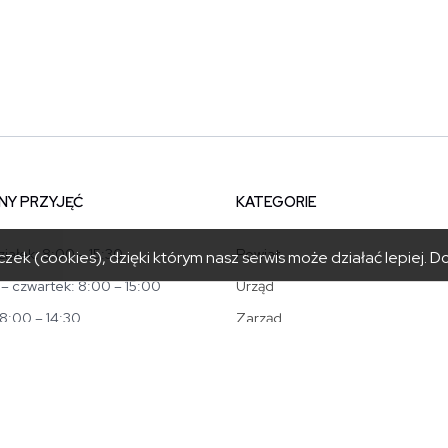
NY PRZYJĘĆ
KATEGORIE
iałek: 8:00 – 15:30
Powiat
zek (cookies), dzięki którym nasz serwis może działać lepiej.
Do
– czwartek: 8:00 – 15:00
Urząd
 8:00 – 14:30
Zarząd
riat@powiat.tatry.pl
Rada
20 17 100
Jednostki powiatu
20 01 001
Aktualności
Kontakt