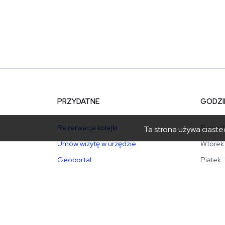
PRZYDATNE
GODZI
Rezerwacja kolejki
Poniedz
Ta strona używa ciastec
Umów wizytę w urzędzie
Wtorek 
Geoportal
Piątek:
Załatw sprawę elektronicznie
sekreta
Program Czyste Powietrze
+48 18 
Ekointerwencja
+48 18 