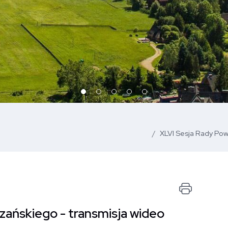
XLVI Sesja Rady Powi
Drukuj
zańskiego - transmisja wideo