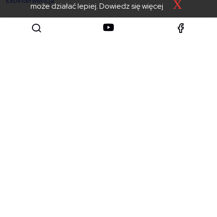
Ekointerwencja
X
może działać lepiej.
Dowiedz się więcej
GODZINY PRZYJĘĆ
Poniedziałek: 8:00 – 15:30
Wtorek – czwartek: 8:00 – 15:00
Piątek: 8:00 – 14:30
sekretariat@powiat.tatry.pl
+48 18 20 17 100
+48 18 20 01 001
KATEGORIE
Powiat
Urząd