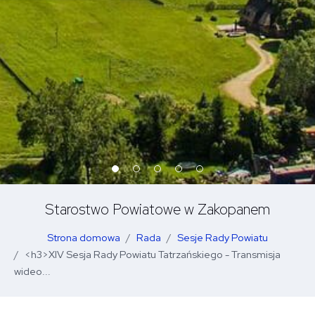
Starostwo Powiatowe w Zakopanem
Strona domowa
Rada
Sesje Rady Powiatu
<h3>XIV Sesja Rady Powiatu Tatrzańskiego - Transmisja
wideo...