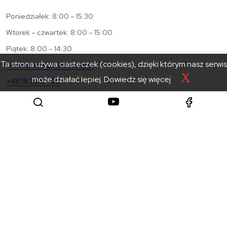
Poniedziałek: 8:00 – 15:30
Wtorek – czwartek: 8:00 – 15:00
Piątek: 8:00 – 14:30
Ta strona używa ciasteczek (cookies), dzięki którym nasz serwis
sekretariat@powiat.tatry.pl
X
może działać lepiej.
Dowiedz się więcej
+48 18 20 17 100
+48 18 20 01 001
KATEGORIE
Powiat
Urząd
Zarząd
Rada
Jednostki powiatu