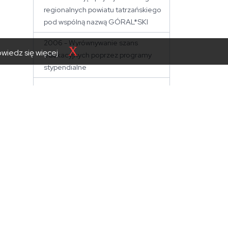
regionalnych powiatu tatrzańskiego
pod wspólną nazwą GÓRAL*SKI
2006 - Wyrównywanie szans
X
wiedz się więcej
edukacyjnych poprzez programy
stypendialne
2006 - Wykorzystanie tradycyjnych
produktów regionalnych do rozwoju
turystyki kulturowej w rejonie
tatrzańskim
Szkolenia i konferencje
Starostwo
Powiatowe