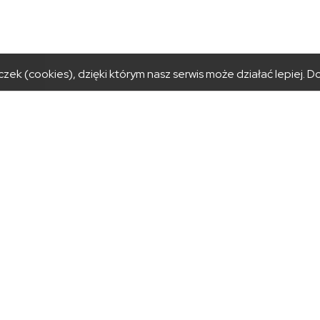
zek (cookies), dzięki którym nasz serwis może działać lepiej.
Do
NY PRZYJĘĆ
KATEGORIE