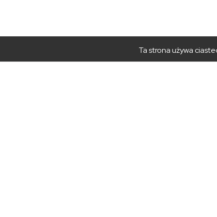
Ta strona używa ciastec
PRZYDATNE
GODZI