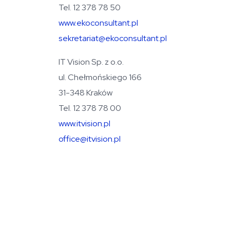
Tel. 12 378 78 50
www.ekoconsultant.pl
sekretariat@ekoconsultant.pl
IT Vision Sp. z o.o.
ul. Chełmońskiego 166
31-348 Kraków
Tel. 12 378 78 00
www.itvision.pl
office@itvision.pl