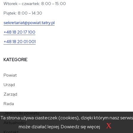
Wtorek – czwartek: 8:00 – 15:00
Piątek: 8:00 – 14:30
sekretariat@powiat.tatry.pl
+48 18 20 17 100
+48 18 20 01 001
KATEGORIE
Powiat
Urząd
Zarząd
Rada
Jednostki powiatu
Ta strona używa ciasteczek (cookies), dzięki którym nasz serwis
Aktualności
X
może działać lepiej.
Dowiedz się więcej
Kontakt