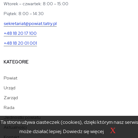
Wtorek – czwartek: 8:00 – 15:00
Piątek: 8:00 – 14:30
sekretariat@powiat.tatry.pl
+48 18 20 17 100
+48 18 20 01 001
KATEGORIE
Powiat
Urząd
Zarząd
Rada
Jednostki powiatu
Ta strona używa ciasteczek (cookies), dzięki którym nasz serwis
Aktualności
X
może działać lepiej.
Dowiedz się więcej
Kontakt