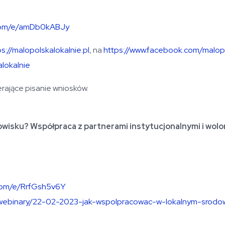
e.com/e/amDb0kABJy
ps://malopolskalokalnie.pl
, na
https://www.facebook.com/malopo
lokalnie
rające pisanie wniosków.
wisku? Współpraca z partnerami instytucjonalnymi i wolo
e.com/e/RrfGsh5v6Y
-i-webinary/22-02-2023-jak-wspolpracowac-w-lokalnym-srodo