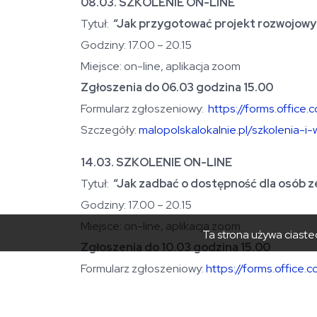
08.03. SZKOLENIE ON-LINE
Tytuł:
“Jak przygotować projekt rozwojowy
Godziny: 17.00 – 20.15
Miejsce: on-line, aplikacja zoom
Zgłoszenia do 06.03 godzina 15.00
Formularz zgłoszeniowy:
https://forms.offic
Szczegóły:
malopolskalokalnie.pl/szkolenia-
14.03. SZKOLENIE ON-LINE
Tytuł:
“Jak zadbać o dostępność dla osób z
Godziny: 17.00 – 20.15
Miejsce: on-line, aplikacja zoom
Ta strona używa ciastec
Zgłoszenia do 10.03 godzina 15.00
Formularz zgłoszeniowy:
https://forms.office
Szczegóły:
malopolskalokalnie.pl/szkolenia