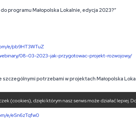
 do programu Małopolska Lokalnie, edycja 2023?”
e.com/e/pb9HT3WTuZ
i-webinary/08-03-2023-jak-przygotowac-projekt-rozwojowy/
e szczególnymi potrzebami w projektach Małopolska Loka
zek (cookies), dzięki którym nasz serwis może działać lepiej.
Do
.com/e/eSn6zTqfw0
-i-webinary/14-03-2023-jak-zadbac-o-dostepnosc-dla-osob-