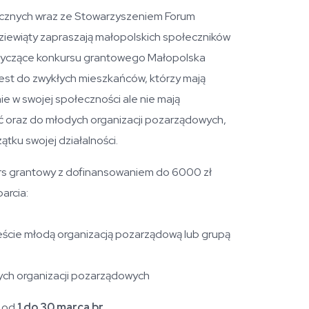
łecznych wraz ze Stowarzyszeniem Forum
ziewiąty zapraszają małopolskich społeczników
otyczące konkursu grantowego Małopolska
jest do zwykłych mieszkańców, którzy mają
ie w swojej społeczności ale nie mają
ać oraz do młodych organizacji pozarządowych,
ątku swojej działalności.
rs grantowy z dofinansowaniem do 6000 zł
arcia:
steście młodą organizacją pozarządową lub grupą
ych organizacji pozarządowych
e od
1 do 30 marca br.