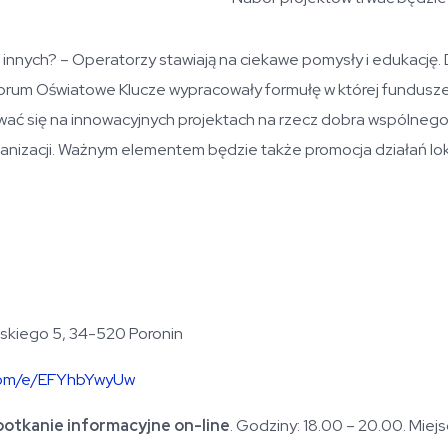
 innych? – Operatorzy stawiają na ciekawe pomysły i edukację.
Forum Oświatowe Klucze wypracowały formułę w której fundusze
ować się na innowacyjnych projektach na rzecz dobra wspólnego
anizacji. Ważnym elementem będzie także promocja działań lo
udskiego 5, 34-520 Poronin
e.com/e/EFYhbYwyUw
potkanie informacyjne on-line
. Godziny: 18.00 – 20.00. Miej