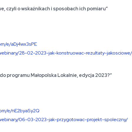
e, czyli o wskaźnikach i sposobach ich pomiaru”
.com/e/aDj4wx3sPE
i-webinary/28-02-2023-jak-konstruowac-rezultaty-jakosciowe
 do programu Małopolska Lokalnie, edycja 2023?”
e.com/e/nE2byaSy2Q
i-webinary/06-03-2023-jak-przygotowac-projekt-spoleczny/