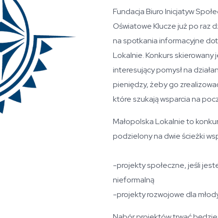
Fundacja Biuro Inicjatyw Spo
Oświatowe Klucze już po raz d
na spotkania informacyjne d
Lokalnie. Konkurs skierowany 
interesujący pomysł na działan
pieniędzy, żeby go zrealizow
które szukają wsparcia na pocz
Małopolska Lokalnie to konku
podzielony na dwie ścieżki wsp
-projekty społeczne, jeśli je
nieformalną
-projekty rozwojowe dla młod
Nabór projektów trwać będzi