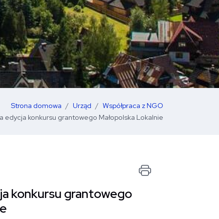
Strona domowa
Urząd
Współpraca z NGO
na edycja konkursu grantowego Małopolska Lokalnie
Drukuj stro
cja konkursu grantowego
ie