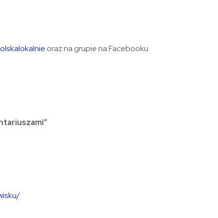
lskalokalnie
oraz na grupie na Facebooku
ntariuszami”
wisku/