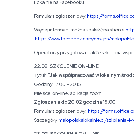
Lokalnie na Facebooku
Formularz zgłoszeniowy:
https://forms.offic
Więcej informacji można znaleźć na stronie
htt
https://www.facebook.com/groups/malopolska
Operatorzy przygotowali także szkolenia wspie
22.02. SZKOLENIE ON-LINE
Tytuł:
“Jak współpracować w lokalnym środo
Godziny: 17.00 – 20.15
Miejsce: on-line, aplikacja zoom
Zgłoszenia do 20.02 godzina 15.00
Formularz zgłoszeniowy:
https://forms.offic
Szczegóły:
malopolskalokalnie.pl/szkolenia
28.02. SZKOLENIE ON-LINE