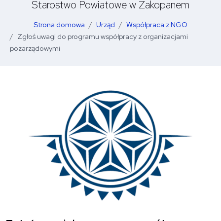
Starostwo Powiatowe w Zakopanem
Strona domowa
Urząd
Współpraca z NGO
Zgłoś uwagi do programu współpracy z organizacjami
pozarządowymi
O