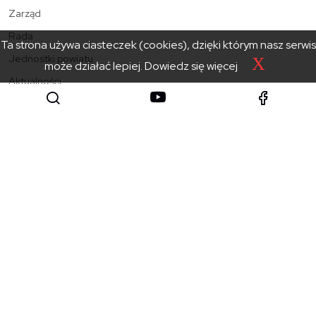
Zarząd
Rada
Ta strona używa ciasteczek (cookies), dzięki którym nasz serwis
Jednostki powiatu
X
może działać lepiej.
Dowiedz się więcej
Aktualności
Kontakt
Starostwo Powiatowe
w Zakopanem
SKONTAKTUJ SIĘ