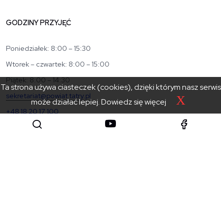
GODZINY PRZYJĘĆ
Poniedziałek: 8:00 – 15:30
Wtorek – czwartek: 8:00 – 15:00
Piątek: 8:00 – 14:30
Ta strona używa ciasteczek (cookies), dzięki którym nasz serwis
sekretariat@powiat.tatry.pl
X
może działać lepiej.
Dowiedz się więcej
+48 18 20 17 100
+48 18 20 01 001
KATEGORIE
Powiat
Urząd
Zarząd