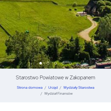
Starostwo Powiatowe w Zakopanem
Strona domowa
Urząd
Wydziały Starostwa
Wydział Finansów