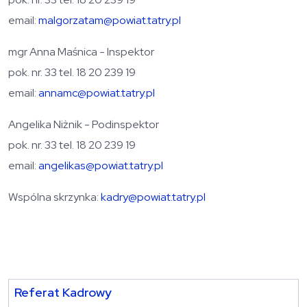
email:
malgorzatam@powiat.tatry.pl
mgr Anna Maśnica - Inspektor
pok. nr. 33 tel. 18 20 239 19
email:
annamc@powiat.tatry.pl
Angelika Niżnik - Podinspektor
pok. nr. 33 tel. 18 20 239 19
email:
angelikas@powiat.tatry.pl
Wspólna skrzynka:
kadry@powiat.tatry.pl
Referat Kadrowy