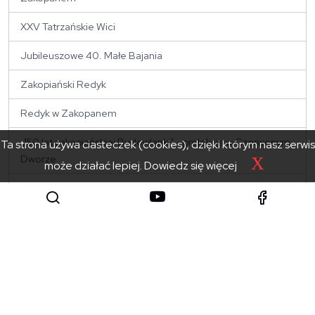
XXV Tatrzańskie Wici
Jubileuszowe 40. Małe Bajania
Zakopiański Redyk
Redyk w Zakopanem
„150 lat zakopiańskiej Budowlanki” - prelekcja w Czerwonym
Ta strona używa ciasteczek (cookies), dzięki którym nasz serwis
Dworze
X
może działać lepiej.
Dowiedz się więcej
Rezolucja i wystawa na rozpoczęcie obchodów "Roku
Pasterstwa"
Logotypy "Roku Pasterstwa"
Inaugurujemy Rok Pasterstwa
Benefis Andrzeja Gąsienicy-Makowskiego