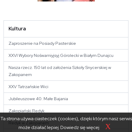
Kultura
Zaproszenie na Posiady Pasterskie
XXVI Wybory Nośwarniyjsyj Górolecki w Białym Dunajcu
Nasza rzecz. 150 lat od założenia Szkoły Snycerskiej w
Zakopanem
XXV Tatrzańskie Wici
Jubileuszowe 40. Małe Bajania
Zakopiański Redyk
Ta strona używa ciasteczek (cookies), dzięki którym nasz serwis
Redyk w Zakopanem
X
może działać lepiej.
Dowiedz się więcej