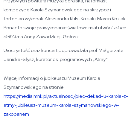
Przybyłych powitała muzyka góralska, natomiast
kompozycje Karola Szymanowskiego na skrzypce i
fortepian wykonali: Aleksandra Kuls-Koziak i Marcin Koziak.
Ponadto swoje prawykonanie światowe miał utwór
La luce
dell’Atma
Anny Zawadzkiej-Gołosz.
Uroczystość oraz koncert poprowadziła prof. Małgorzata
Janicka-Słysz, kurator ds. programowych „Atmy”.
Więcej informacji o jubikeuszu Muzeum Karola
Szymanowskiego na stronie:
https://media.mnk.pl/aktualnosci/piec-dekad-u-karola-z-
atmy-jubileusz-muzeum-karola-szymanowskiego-w-
zakopanem