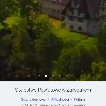
Starostwo Powiatowe w Zakopanem
Strona domowa
Aktualności
Kultura
50 lat Muzeum Karola Szymanowskiego