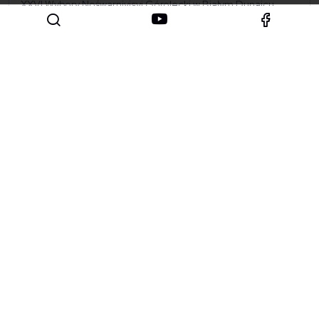
XXVI Wybory Nośwarniyjsyj Górolecki w Białym Dunajcu
Nasza rzecz. 150 lat od założenia Szkoły Snycerskiej w
Zakopanem
XXV Tatrzańskie Wici
Jubileuszowe 40. Małe Bajania
Zakopiański Redyk
Redyk w Zakopanem
„150 lat zakopiańskiej Budowlanki” - prelekcja w Czerwonym
Dworze
Rezolucja i wystawa na rozpoczęcie obchodów "Roku
Pasterstwa"
Logotypy "Roku Pasterstwa"
Inaugurujemy Rok Pasterstwa