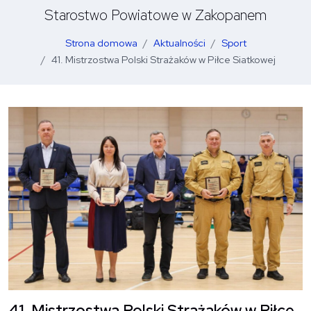
Starostwo Powiatowe w Zakopanem
Strona domowa
Aktualności
Sport
41. Mistrzostwa Polski Strażaków w Piłce Siatkowej
O
41. Mistrzostwa Polski Strażaków w Piłce