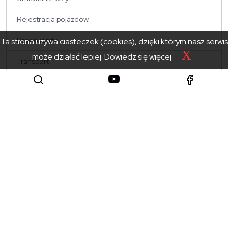
Rejestracja pojazdów
Prawo jazdy
Ta strona używa ciasteczek (cookies), dzięki którym nasz serwis
X
może działać lepiej.
Dowiedz się więcej
Transport
Rozkłady jazdy bus
Rozkłady linii powiatowych
PRZYDATNE
Rezerwacja kolejki
Umów wizytę w urzędzie
Geoportal