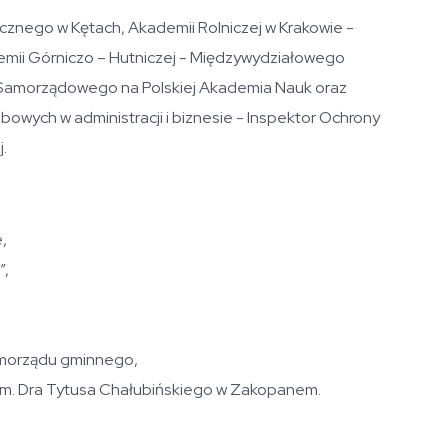
znego w Kętach, Akademii Rolniczej w Krakowie -
demii Górniczo – Hutniczej - Międzywydziałowego
Samorządowego na Polskiej Akademia Nauk oraz
wych w administracji i biznesie - Inspektor Ochrony
j.
,
”,
amorządu gminnego,
im. Dra Tytusa Chałubińskiego w Zakopanem.