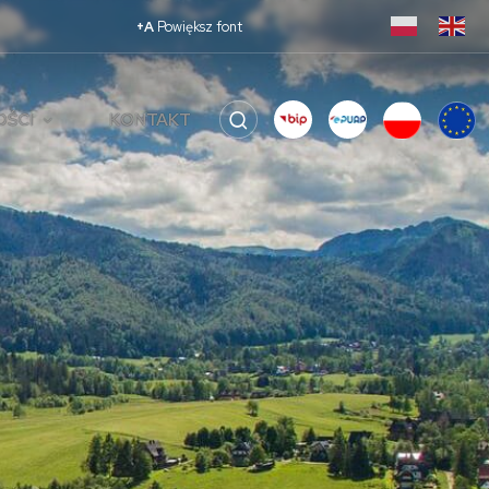
zełącz motyw: tryb jasny lub ciemny
+A
Powiększ font
OŚCI
KONTAKT
SZUKAJ
PRO