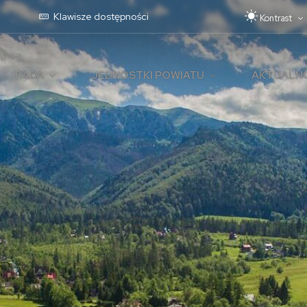
Pr
Klawisze dostępności
Kontrast
RADA
JEDNOSTKI POWIATU
AKTUALN