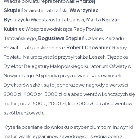
Władze powiatu reprezentowali:
Andrzej
Skupień
Starosta Tatrzański,
Wawrzyniec
Bystrzy
cki
Wicestarosta Tatrzański,
Marta Nędza-
Kubiniec
Wiceprzewodnicząca Rady Powiatu
Tatrzańskiego,
Bogusława Stępień
Członek Zarządu
Powiatu Tatrzańskiego oraz
Robert Chowaniec
Radny
Powiatu. Na uroczystość przybył także Leszek Ciężobka
Dyrektor Delegatury Małopolskiego Kuratorium Oświaty w
Nowym Targu. Stypendia przyznawane są na wniosek
Dyrektorów szkół, są to jednorazowe nagrody o wartości
3000 zł, 4000 zł i 5000 zł dla absolwentów kończących się
maturą oraz 1500 z, 2000 zł, lub 3000 zł dla absolwentów
szkół branżowych.
Kryteria oceniane do wniosku o stypendium to m. in.: wyniki
matur, wyniki egzaminów zawodowych, średnia ocen z