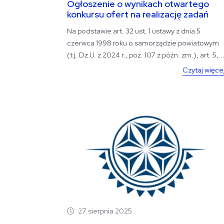
Ogłoszenie o wynikach otwartego
konkursu ofert na realizację zadań
publicznych Powiatu...
Na podstawie art. 32 ust. 1 ustawy z dnia 5
czerwca 1998 roku o samorządzie powiatowym
(t j. Dz.U. z 2024 r., poz. 107 z późn. zm.), art. 5,..
Czytaj więce
27 sierpnia 2025