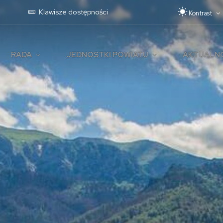
Pr
Klawisze dostępności
Kontrast
RADA
JEDNOSTKI POWIATU
AKTUALN