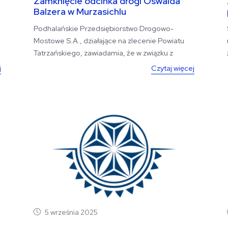
Zamknięcie odcinka drogi Oswalda
Balzera w Murzasichlu
Podhalańskie Przedsiębiorstwo Drogowo-
Mostowe S.A., działające na zlecenie Powiatu
Tatrzańskiego, zawiadamia, że w związku z
planowanym układaniem...
j
Czytaj więcej
5 września 2025