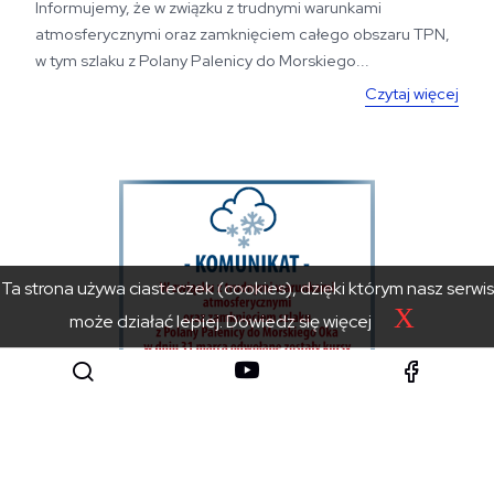
Informujemy, że w związku z trudnymi warunkami
atmosferycznymi oraz zamknięciem całego obszaru TPN,
w tym szlaku z Polany Palenicy do Morskiego...
Czytaj więcej
Ta strona używa ciasteczek (cookies), dzięki którym nasz serwis
X
może działać lepiej.
Dowiedz się więcej
31 marca 2026
Odwołane kursy na Polanę Palenicę w dniu 31