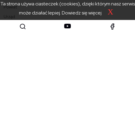
Ta strona używa ciasteczek (cookies), dzięki którym nasz serwis
Powiat
X
może działać lepiej.
Dowiedz się więcej
Urząd
Zarząd
Rada
Jednostki powiatu
Aktualności
Kontakt
Starostwo Powiatowe
w Zakopanem
SKONTAKTUJ SIĘ