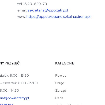
tel. 18 20-639-73
email:
sekretariat@ppp.tatry.pl
www:
https://pppzakopane.szkolnastrona.pl
NY PRZYJĘĆ
KATEGORIE
iałek: 8:00 – 15:30
Powiat
– czwartek: 8:00 – 15:00
Urząd
 8:00 – 14:30
Zarząd
riat@powiat.tatry.pl
Rada