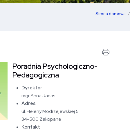
Strona domowa
Drukuj
Poradnia Psychologiczno-
Otwórz zdjęcie artykułu
Pedagogiczna
Dyrektor
mgr Anna Janas
Adres
ul. Heleny Modrzejewskiej 5
34-500 Zakopane
Kontakt